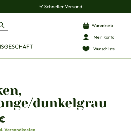
Schneller Versand
Warenkorb
Mein Konto
NSGESCHÄFT
Wunschliste
ken,
ange/dunkelgrau
is:
 €
gl. Versandkosten