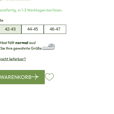
andfertig, in 1-3 Werktagen bei Ihnen.
auswählen
ße
42-43
44-45
46-47
ikel fällt
normal
aus!
 Sie Ihre gewohnte Größe.
 nicht lieferbar?
N WARENKORB