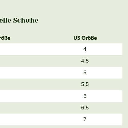
lle Schuhe
röße
US Größe
4
4,5
5
5,5
6
6,5
7