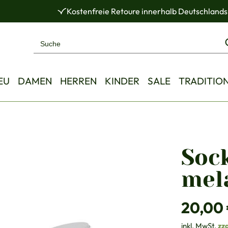
Kostenfreie Retoure innerhalb Deutschlands
EU
DAMEN
HERREN
KINDER
SALE
TRADITIO
Soc
mel
Regulärer Pre
20,00
inkl. MwSt.
zz