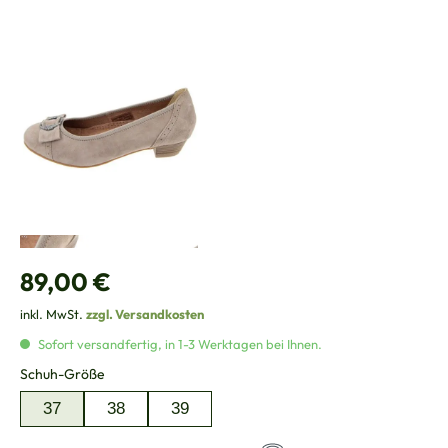
Regulärer Preis:
89,00 €
inkl. MwSt.
zzgl. Versandkosten
Sofort versandfertig, in 1-3 Werktagen bei Ihnen.
auswählen
Schuh-Größe
37
38
39