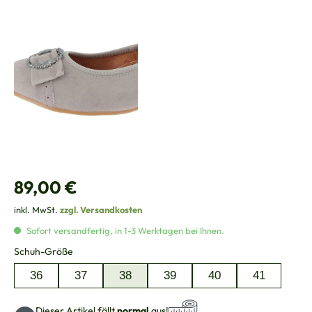
Regulärer Preis:
89,00 €
inkl. MwSt.
zzgl. Versandkosten
Sofort versandfertig, in 1-3 Werktagen bei Ihnen.
auswählen
Schuh-Größe
36
37
38
39
40
41
Dieser Artikel fällt
normal
aus!