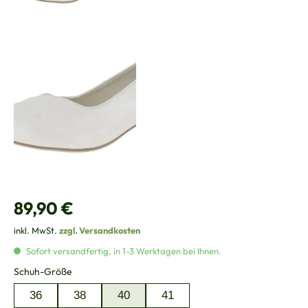
Regulärer Preis:
89,90 €
inkl. MwSt.
zzgl. Versandkosten
Sofort versandfertig, in 1-3 Werktagen bei Ihnen.
auswählen
Schuh-Größe
36
38
40
41