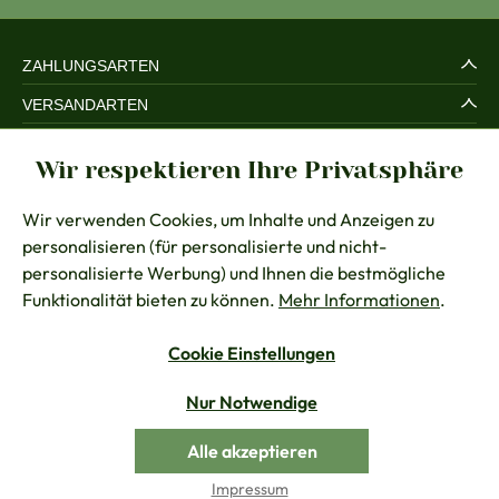
ZAHLUNGSARTEN
VERSANDARTEN
SERVICE UND SICHERHEIT
Wir respektieren Ihre Privatsphäre
RECHTLICHES
Wir verwenden Cookies, um Inhalte und Anzeigen zu
BERATUNG
personalisieren (für personalisierte und nicht-
KONTAKT
personalisierte Werbung) und Ihnen die bestmögliche
Funktionalität bieten zu können.
Mehr Informationen
.
Cookie Einstellungen
Vertrag widerrufen
Nur Notwendige
Alle Preise inkl. gesetzl. Mehrwertsteuer zzgl.
Versandkosten
Alle akzeptieren
© Chiemseer Dirndl & Tracht
Impressum