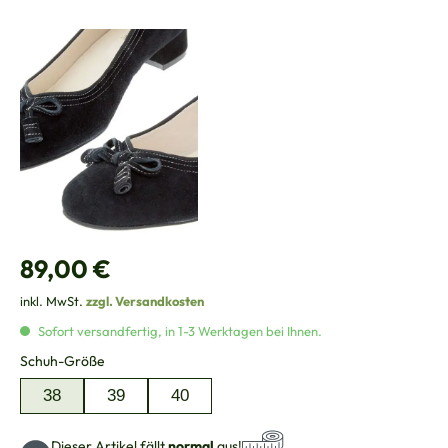
Regulärer Preis:
89,00 €
inkl. MwSt.
zzgl. Versandkosten
Sofort versandfertig, in 1-3 Werktagen bei Ihnen.
auswählen
Schuh-Größe
38
39
40
Dieser Artikel fällt
normal
aus!