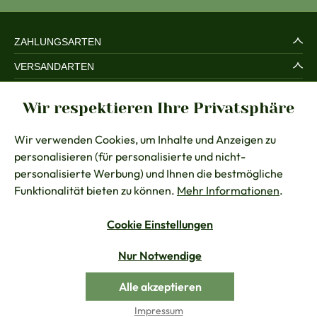
ZAHLUNGSARTEN
VERSANDARTEN
SERVICE UND SICHERHEIT
Wir respektieren Ihre Privatsphäre
RECHTLICHES
Wir verwenden Cookies, um Inhalte und Anzeigen zu
BERATUNG
personalisieren (für personalisierte und nicht-
KONTAKT
personalisierte Werbung) und Ihnen die bestmögliche
Funktionalität bieten zu können.
Mehr Informationen
.
Cookie Einstellungen
Vertrag widerrufen
Nur Notwendige
Alle Preise inkl. gesetzl. Mehrwertsteuer zzgl.
Versandkosten
Alle akzeptieren
© Chiemseer Dirndl & Tracht
Impressum