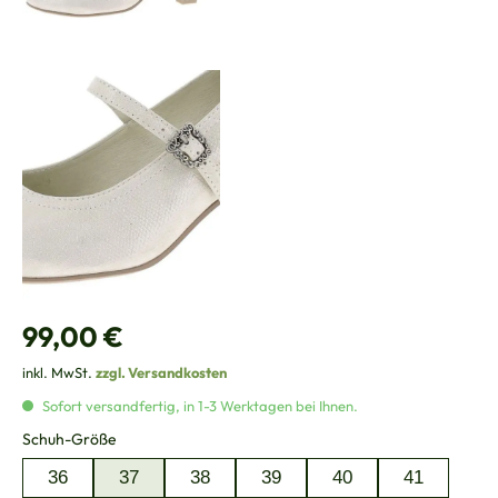
Regulärer Preis:
99,00 €
inkl. MwSt.
zzgl. Versandkosten
Sofort versandfertig, in 1-3 Werktagen bei Ihnen.
auswählen
Schuh-Größe
36
37
38
39
40
41