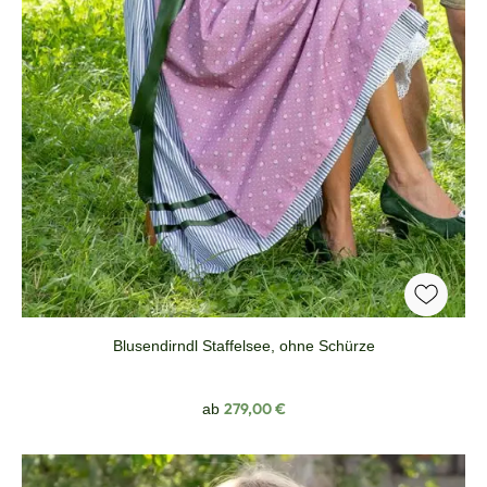
Blusendirndl Staffelsee, ohne Schürze
Regulärer Preis:
279,00 €
ab