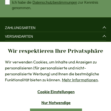
Ich habe die
Datenschutzbestimmungen
zur Kenntnis
genommen.
ZAHLUNGSARTEN
VERSANDARTEN
SERVICE UND SICHERHEIT
Wir respektieren Ihre Privatsphäre
RECHTLICHES
Wir verwenden Cookies, um Inhalte und Anzeigen zu
BERATUNG
personalisieren (für personalisierte und nicht-
KONTAKT
personalisierte Werbung) und Ihnen die bestmögliche
Funktionalität bieten zu können.
Mehr Informationen
.
Cookie Einstellungen
Vertrag widerrufen
Nur Notwendige