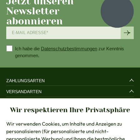
Jetzt unseren
Newsletter
abonnieren
Ich habe die
Datenschutzbestimmungen
zur Kenntnis
genommen.
ZAHLUNGSARTEN
VERSANDARTEN
SERVICE UND SICHERHEIT
Wir respektieren Ihre Privatsphäre
RECHTLICHES
Wir verwenden Cookies, um Inhalte und Anzeigen zu
BERATUNG
personalisieren (für personalisierte und nicht-
KONTAKT
personalisierte Werbung) und Ihnen die bestmögliche