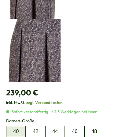
Regulärer Preis:
239,00 €
inkl. MwSt.
zzgl. Versandkosten
Sofort versandfertig, in 1-3 Werktagen bei Ihnen.
auswählen
Damen-Größe
40
42
44
46
48