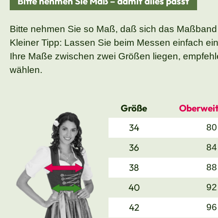
Bitte nehmen Sie Maß – damit alles passt
Bitte nehmen Sie so Maß, daß sich das Maßband
Kleiner Tipp: Lassen Sie beim Messen einfach ei
Ihre Maße zwischen zwei Größen liegen, empfehle
wählen.
Größe
Oberweit
34
80
36
84
38
88
40
92
42
96