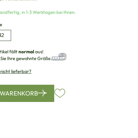
andfertig, in 1-3 Werktagen bei Ihnen.
auswählen
e
42
ikel fällt
normal
aus!
 Sie Ihre gewohnte Größe.
 nicht lieferbar?
N WARENKORB