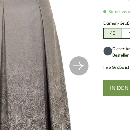
Sofort vers
Damen-Größ
40
Dieser Art
Bestellen
Ihre Größe ist
IN DE