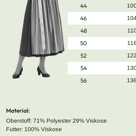
44
10
46
10
48
11
50
11
52
12
54
13
56
13
Material:
Oberstoff: 71% Polyester 29% Viskose
Futter: 100% Viskose