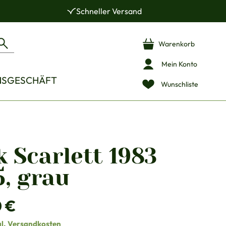
Schneller Versand
Warenkorb
Mein Konto
NSGESCHÄFT
Wunschliste
 Scarlett 1983
, grau
is:
0 €
gl. Versandkosten