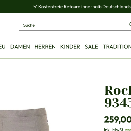
Kostenfreie Retoure innerhalb Deutschlands
EU
DAMEN
HERREN
KINDER
SALE
TRADITIO
Rock
9345
Regulärer Pre
259,0
inkl. MwSt.
zz