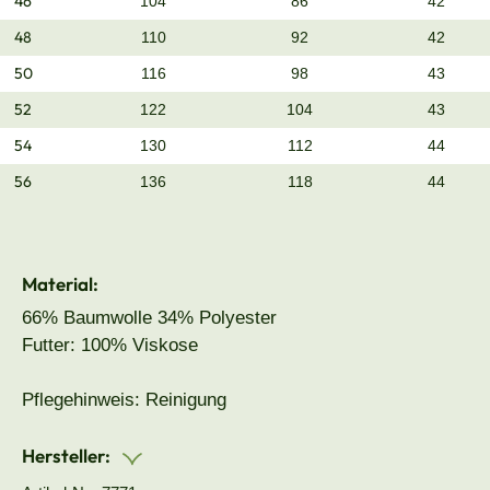
46
104
86
42
48
110
92
42
50
116
98
43
52
122
104
43
54
130
112
44
56
136
118
44
Material:
66% Baumwolle 34% Polyester
Futter: 100% Viskose
Pflegehinweis: Reinigung
Hersteller: