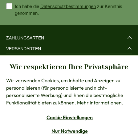
Ich habe die
Datenschutzbestimmungen
zur Kenntnis
genommen.
ZAHLUNGSARTEN
VERSANDARTEN
SERVICE UND SICHERHEIT
Wir respektieren Ihre Privatsphäre
RECHTLICHES
Wir verwenden Cookies, um Inhalte und Anzeigen zu
BERATUNG
personalisieren (für personalisierte und nicht-
KONTAKT
personalisierte Werbung) und Ihnen die bestmögliche
Funktionalität bieten zu können.
Mehr Informationen
.
Cookie Einstellungen
Vertrag widerrufen
Nur Notwendige