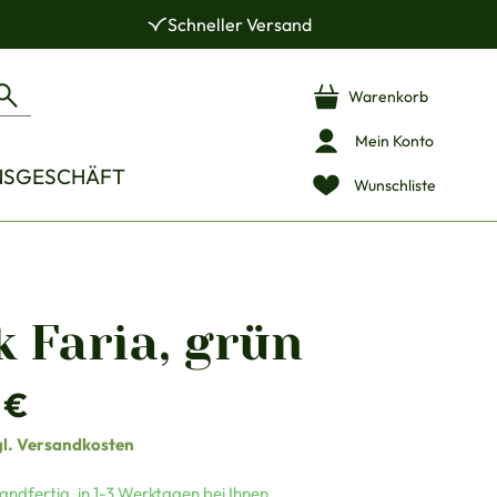
Schneller Versand
Warenkorb
Mein Konto
NSGESCHÄFT
Wunschliste
 Faria, grün
is:
 €
gl. Versandkosten
andfertig, in 1-3 Werktagen bei Ihnen.