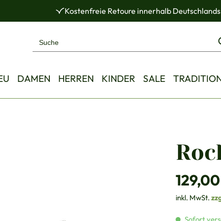
Kostenfreie Retoure innerhalb Deutschlands
EU
DAMEN
HERREN
KINDER
SALE
TRADITIO
Rock
Regulärer Pre
129,00
inkl. MwSt.
zz
Sofort vers