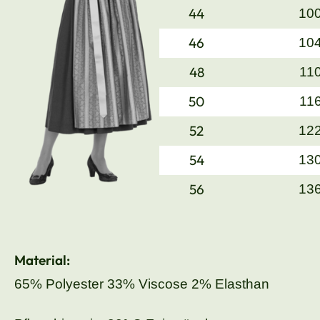
44
10
46
10
48
11
50
11
52
12
54
13
56
13
Material:
65% Polyester 33% Viscose 2% Elasthan