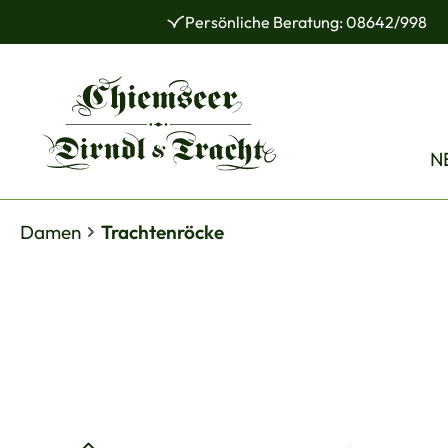
Persönliche Beratung: 08642/998
 Hauptinhalt springen
Zur Suche springen
Zur Hauptnavigation springen
N
Damen
Trachtenröcke
Bildergalerie überspringen