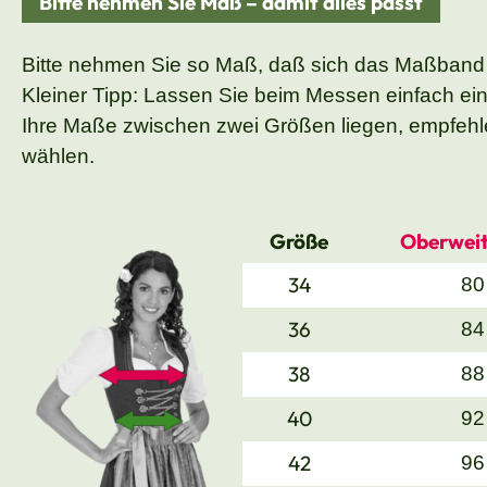
Bitte nehmen Sie Maß – damit alles passt
Bitte nehmen Sie so Maß, daß sich das Maßband
Kleiner Tipp: Lassen Sie beim Messen einfach ei
Ihre Maße zwischen zwei Größen liegen, empfehle
wählen.
Größe
Oberweit
34
80
36
84
38
88
40
92
42
96