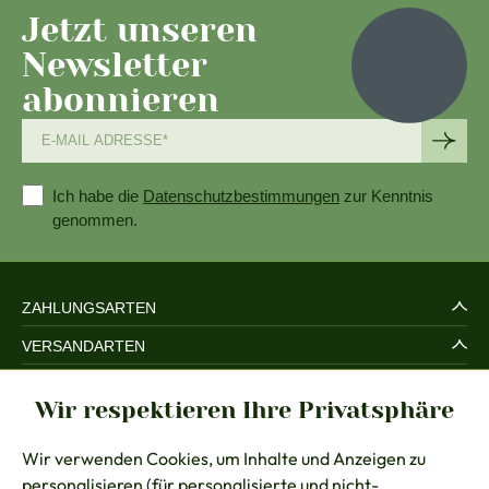
Jetzt unseren
Newsletter
abonnieren
Ich habe die
Datenschutzbestimmungen
zur Kenntnis
genommen.
ZAHLUNGSARTEN
VERSANDARTEN
SERVICE UND SICHERHEIT
Wir respektieren Ihre Privatsphäre
RECHTLICHES
Wir verwenden Cookies, um Inhalte und Anzeigen zu
BERATUNG
personalisieren (für personalisierte und nicht-