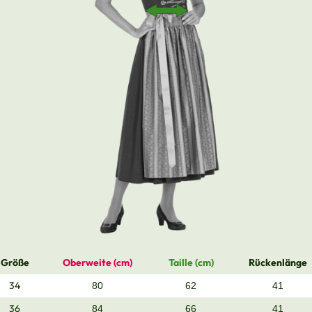
Größe
Oberweite (cm)
Taille (cm)
Rückenlänge
34
80
62
41
36
84
66
41