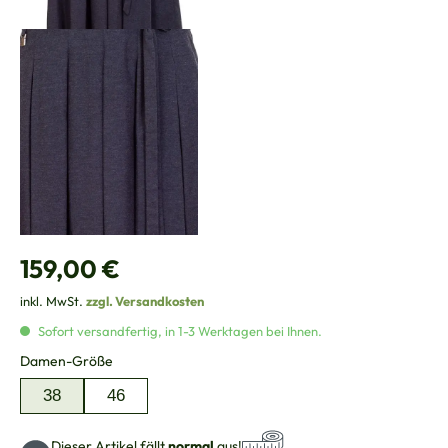
Regulärer Preis:
159,00 €
inkl. MwSt.
zzgl. Versandkosten
Sofort versandfertig, in 1-3 Werktagen bei Ihnen.
auswählen
Damen-Größe
38
46
Dieser Artikel fällt
normal
aus!