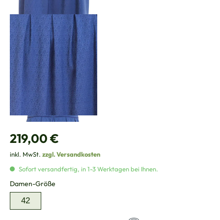
Regulärer Preis:
219,00 €
inkl. MwSt.
zzgl. Versandkosten
Sofort versandfertig, in 1-3 Werktagen bei Ihnen.
auswählen
Damen-Größe
42