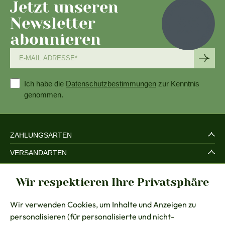
Jetzt unseren
Newsletter
abonnieren
Ich habe die
Datenschutzbestimmungen
zur Kenntnis
genommen.
ZAHLUNGSARTEN
VERSANDARTEN
SERVICE UND SICHERHEIT
Wir respektieren Ihre Privatsphäre
RECHTLICHES
Wir verwenden Cookies, um Inhalte und Anzeigen zu
BERATUNG
personalisieren (für personalisierte und nicht-
KONTAKT