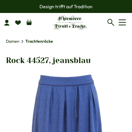
Design trifft auf Tradition
Zum Hauptinhalt springen
Damen
Trachtenröcke
Rock 44527, jeansblau
Bildergalerie überspringen