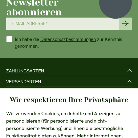
Newsletter
abonnieren
Ich habe die
Datenschutzbestimmungen
zur Kenntnis
genommen.
ZAHLUNGSARTEN
VERSANDARTEN
SERVICE UND SICHERHEIT
Wir respektieren Ihre Privatsphäre
RECHTLICHES
Wir verwenden Cookies, um Inhalte und Anzeigen zu
BERATUNG
personalisieren (für personalisierte und nicht-
KONTAKT
personalisierte Werbung) und Ihnen die bestmögliche
Funktionalität bieten zu können.
Mehr Informationen
.