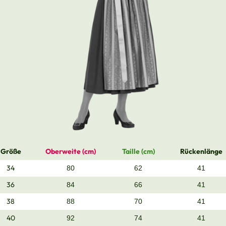
Größe
Oberweite (cm)
Taille (cm)
Rückenlänge
34
80
62
41
36
84
66
41
38
88
70
41
40
92
74
41