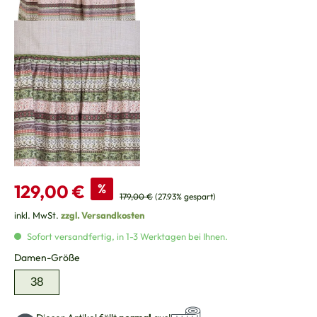
Verkaufspreis:
129,00 €
%
Regulärer Preis:
179,00 €
(27.93% gespart)
inkl. MwSt.
zzgl. Versandkosten
Sofort versandfertig, in 1-3 Werktagen bei Ihnen.
auswählen
Damen-Größe
38