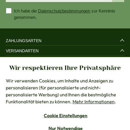
Ich habe die
Datenschutzbestimmungen
zur Kenntnis
genommen.
ZAHLUNGSARTEN
VERSANDARTEN
SERVICE UND SICHERHEIT
Wir respektieren Ihre Privatsphäre
RECHTLICHES
Wir verwenden Cookies, um Inhalte und Anzeigen zu
BERATUNG
personalisieren (für personalisierte und nicht-
KONTAKT
personalisierte Werbung) und Ihnen die bestmögliche
Funktionalität bieten zu können.
Mehr Informationen
.
Cookie Einstellungen
Vertrag widerrufen
Nur Notwendige