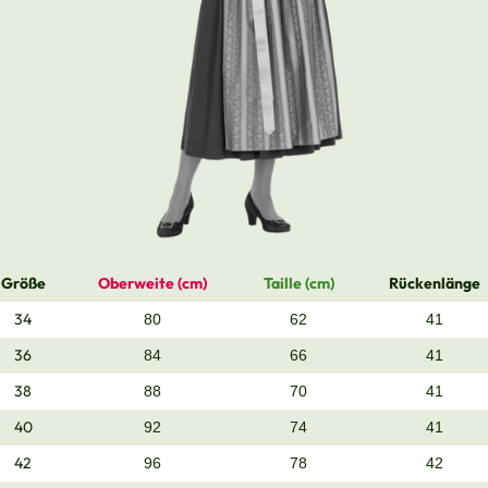
Größe
Oberweite (cm)
Taille (cm)
Rückenlänge
34
80
62
41
36
84
66
41
38
88
70
41
40
92
74
41
42
96
78
42