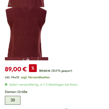
Verkaufspreis:
89,00 €
%
Regulärer Preis:
139,00 €
(35.97% gespart)
inkl. MwSt.
zzgl. Versandkosten
Sofort versandfertig, in 1-3 Werktagen bei Ihnen.
auswählen
Damen-Größe
38