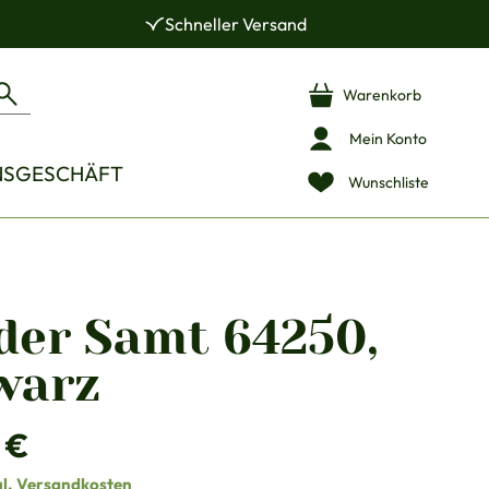
Schneller Versand
Warenkorb
Mein Konto
NSGESCHÄFT
Wunschliste
der Samt 64250,
warz
is:
 €
gl. Versandkosten