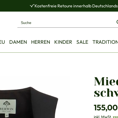
Kostenfreie Retoure innerhalb Deutschlands
EU
DAMEN
HERREN
KINDER
SALE
TRADITIO
Mie
sch
Regulärer Pre
155,00
inkl. MwSt.
zz