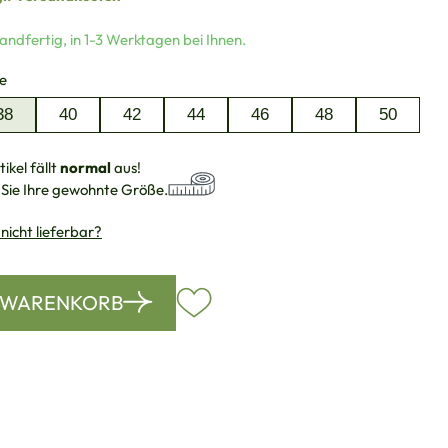
andfertig, in 1-3 Werktagen bei Ihnen.
auswählen
e
38
40
42
44
46
48
50
ikel fällt
normal
aus!
 Sie Ihre gewohnte Größe.
 nicht lieferbar?
N WARENKORB