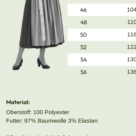
46
10
48
11
50
11
52
12
54
13
56
13
Material:
Oberstoff: 100 Polyester
Futter: 97% Baumwolle 3% Elastan