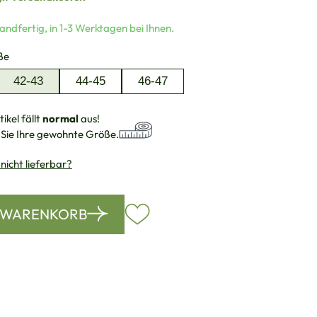
andfertig, in 1-3 Werktagen bei Ihnen.
auswählen
ße
42-43
44-45
46-47
ikel fällt
normal
aus!
 Sie Ihre gewohnte Größe.
 nicht lieferbar?
N WARENKORB