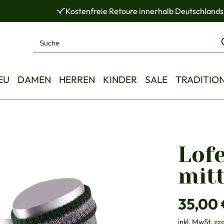
Kostenfreie Retoure innerhalb Deutschlands
EU
DAMEN
HERREN
KINDER
SALE
TRADITIO
Lofe
mit
Regulärer Pre
35,00 
inkl. MwSt.
zz