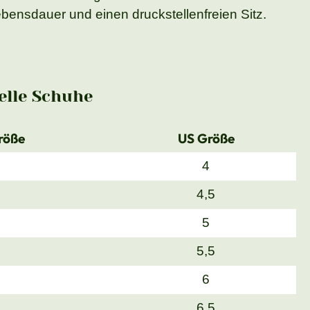
bensdauer und einen druckstellenfreien Sitz.
lle Schuhe
röße
US Größe
4
4,5
5
5,5
6
6,5