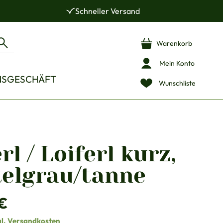
Schneller Versand
Warenkorb
Mein Konto
NSGESCHÄFT
Wunschliste
rl / Loiferl kurz,
telgrau/tanne
is:
€
gl. Versandkosten