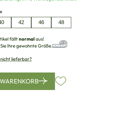
auswählen
e
40
42
46
48
ikel fällt
normal
aus!
 Sie Ihre gewohnte Größe.
 nicht lieferbar?
N WARENKORB