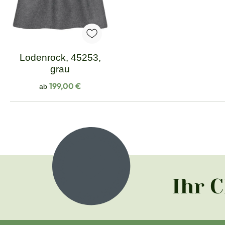
Lodenrock, 45253,
grau
Regulärer Preis:
199,00 €
ab
Ihr 