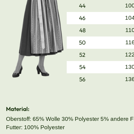
44
10
46
10
48
11
50
11
52
12
54
13
56
13
Material:
Oberstoff: 65% Wolle 30% Polyester 5% andere 
Futter: 100% Polyester