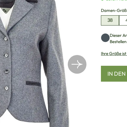
Damen-Größ
38
Dieser Art
Bestellen
Ihre Größe ist
IN DE