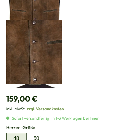
Regulärer Preis:
159,00 €
inkl. MwSt.
zzgl. Versandkosten
Sofort versandfertig, in 1-3 Werktagen bei Ihnen.
auswählen
Herren-Größe
48
50