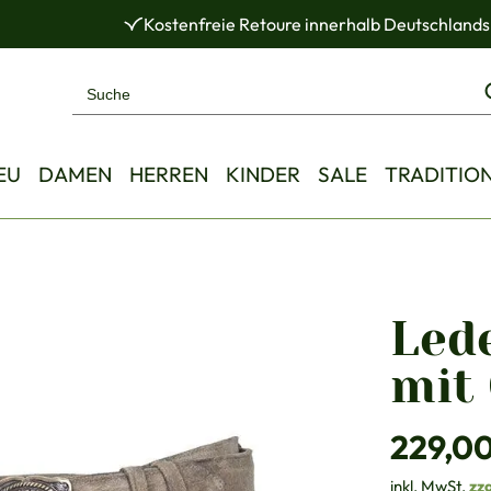
Kostenfreie Retoure innerhalb Deutschlands
EU
DAMEN
HERREN
KINDER
SALE
TRADITIO
Led
mit
Regulärer Pre
229,0
inkl. MwSt.
zz