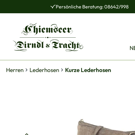
Persönliche Beratung: 08642/998
 Hauptinhalt springen
Zur Suche springen
Zur Hauptnavigation springen
N
Herren
Lederhosen
Kurze Lederhosen
Bildergalerie überspringen