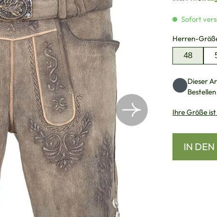
Sofort vers
Herren-Größ
48
Dieser Art
Bestellen
Ihre Größe ist
IN DE