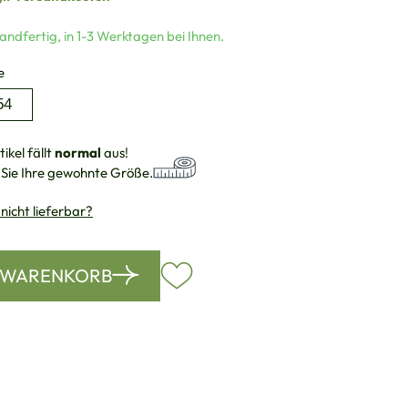
andfertig, in 1-3 Werktagen bei Ihnen.
auswählen
e
54
ikel fällt
normal
aus!
 Sie Ihre gewohnte Größe.
 nicht lieferbar?
N WARENKORB