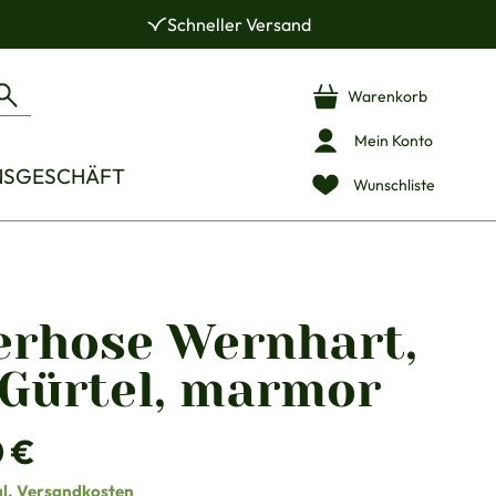
Schneller Versand
Warenkorb
Mein Konto
NSGESCHÄFT
Wunschliste
erhose Wernhart,
 Gürtel, marmor
is:
0 €
gl. Versandkosten