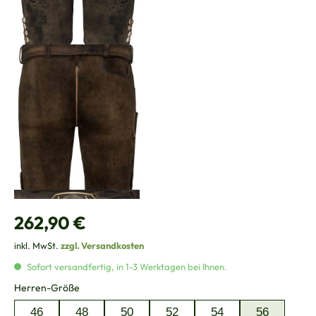
Regulärer Preis:
262,90 €
inkl. MwSt.
zzgl. Versandkosten
Sofort versandfertig, in 1-3 Werktagen bei Ihnen.
auswählen
Herren-Größe
46
48
50
52
54
56