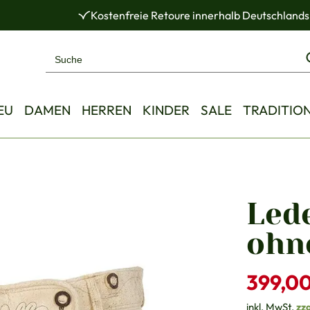
Kostenfreie Retoure innerhalb Deutschlands
EU
DAMEN
HERREN
KINDER
SALE
TRADITIO
Led
ohn
Verkaufsprei
399,0
inkl. MwSt.
zz