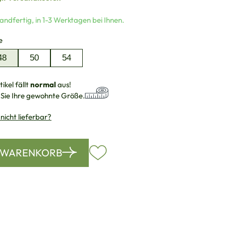
andfertig, in 1-3 Werktagen bei Ihnen.
auswählen
e
48
50
54
ikel fällt
normal
aus!
 Sie Ihre gewohnte Größe.
 nicht lieferbar?
N WARENKORB