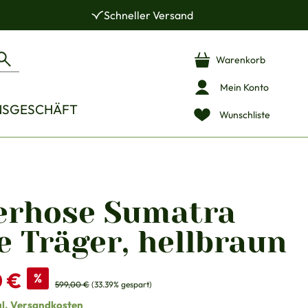
Schneller Versand
Warenkorb
Mein Konto
NSGESCHÄFT
Wunschliste
erhose Sumatra
e Träger, hellbraun
s:
0 €
%
Regulärer Preis:
599,00 €
(33.39% gespart)
gl. Versandkosten