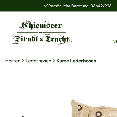
Persönliche Beratung: 08642/998
 Hauptinhalt springen
Zur Suche springen
Zur Hauptnavigation springen
N
Herren
Lederhosen
Kurze Lederhosen
Bildergalerie überspringen