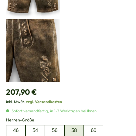
Regulärer Preis:
207,90 €
inkl. MwSt.
zzgl. Versandkosten
Sofort versandfertig, in 1-3 Werktagen bei Ihnen.
auswählen
Herren-Größe
46
54
56
58
60