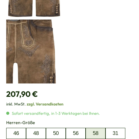
Regulärer Preis:
207,90 €
inkl. MwSt.
zzgl. Versandkosten
Sofort versandfertig, in 1-3 Werktagen bei Ihnen.
auswählen
Herren-Größe
46
48
50
56
58
31