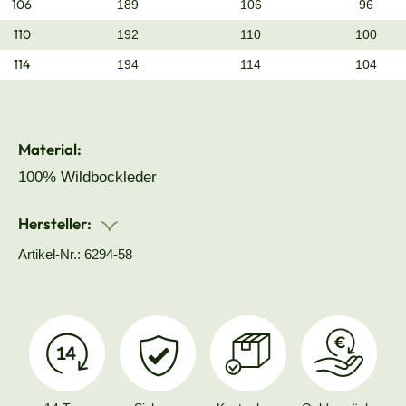
106
189
106
96
110
192
110
100
114
194
114
104
Material:
100% Wildbockleder
Hersteller:
Artikel-Nr.: 6294-58