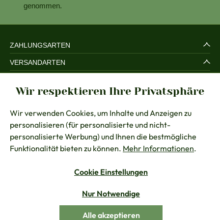
genommen.
ZAHLUNGSARTEN
VERSANDARTEN
SERVICE UND SICHERHEIT
Wir respektieren Ihre Privatsphäre
RECHTLICHES
Wir verwenden Cookies, um Inhalte und Anzeigen zu
BERATUNG
personalisieren (für personalisierte und nicht-
KONTAKT
personalisierte Werbung) und Ihnen die bestmögliche
Funktionalität bieten zu können.
Mehr Informationen
.
Cookie Einstellungen
Vertrag widerrufen
Nur Notwendige
Alle Preise inkl. gesetzl. Mehrwertsteuer zzgl.
Versandkosten
Alle akzeptieren