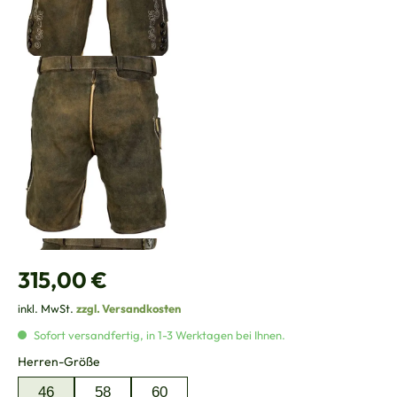
Regulärer Preis:
315,00 €
inkl. MwSt.
zzgl. Versandkosten
Sofort versandfertig, in 1-3 Werktagen bei Ihnen.
auswählen
Herren-Größe
46
58
60