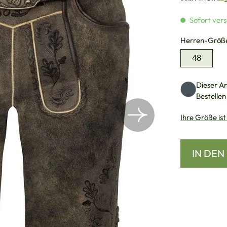
Sofort vers
Herren-Größ
48
Dieser Art
Bestellen
Ihre Größe ist
IN DE