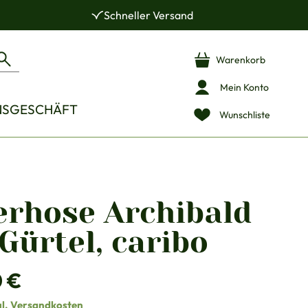
Schneller Versand
Warenkorb
Mein Konto
NSGESCHÄFT
Wunschliste
erhose Archibald
Gürtel, caribo
is:
0 €
gl. Versandkosten