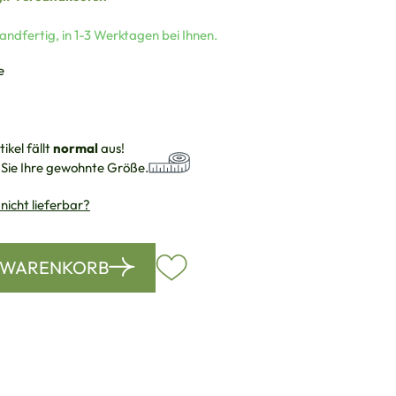
andfertig, in 1-3 Werktagen bei Ihnen.
auswählen
e
ikel fällt
normal
aus!
 Sie Ihre gewohnte Größe.
 nicht lieferbar?
N WARENKORB