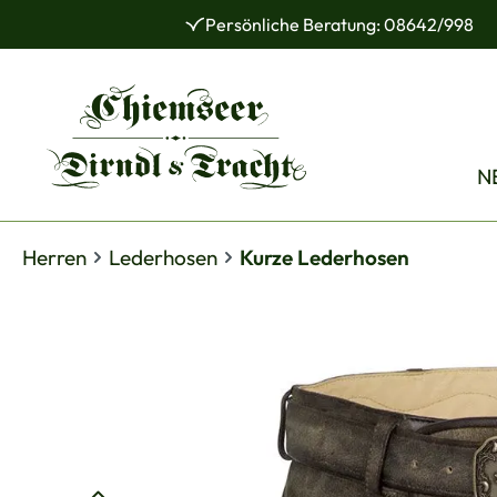
Persönliche Beratung: 08642/998
 Hauptinhalt springen
Zur Suche springen
Zur Hauptnavigation springen
N
Herren
Lederhosen
Kurze Lederhosen
Bildergalerie überspringen