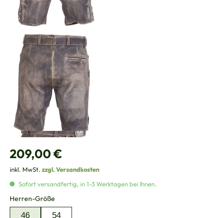
Regulärer Preis:
209,00 €
inkl. MwSt.
zzgl. Versandkosten
Sofort versandfertig, in 1-3 Werktagen bei Ihnen.
auswählen
Herren-Größe
46
54