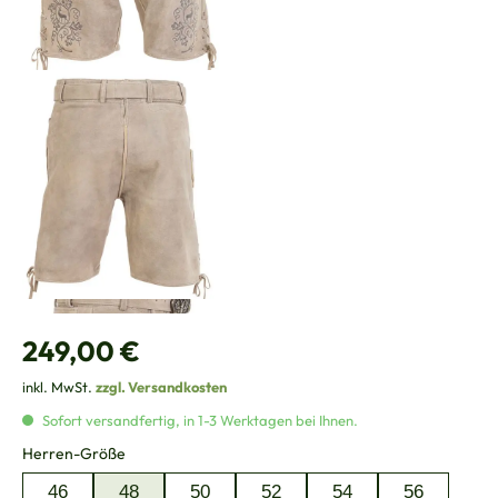
Regulärer Preis:
249,00 €
inkl. MwSt.
zzgl. Versandkosten
Sofort versandfertig, in 1-3 Werktagen bei Ihnen.
auswählen
Herren-Größe
46
48
50
52
54
56