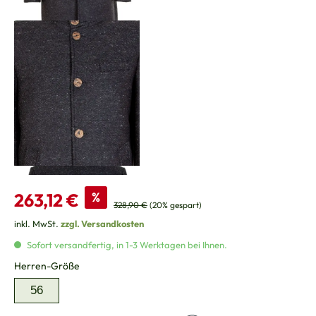
Verkaufspreis:
263,12 €
%
Regulärer Preis:
328,90 €
(20% gespart)
inkl. MwSt.
zzgl. Versandkosten
Sofort versandfertig, in 1-3 Werktagen bei Ihnen.
auswählen
Herren-Größe
56