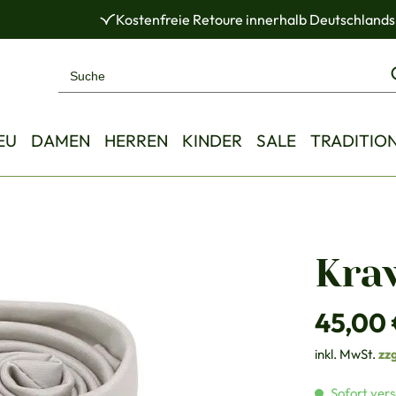
Kostenfreie Retoure innerhalb Deutschlands
EU
DAMEN
HERREN
KINDER
SALE
TRADITIO
Kraw
Regulärer Pre
45,00
inkl. MwSt.
zz
Sofort vers