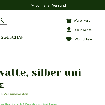
Schneller Versand
Warenkorb
Mein Konto
NSGESCHÄFT
Wunschliste
atte, silber uni
is:
 €
gl. Versandkosten
andfertig, in 1-3 Werktagen bei Ihnen.