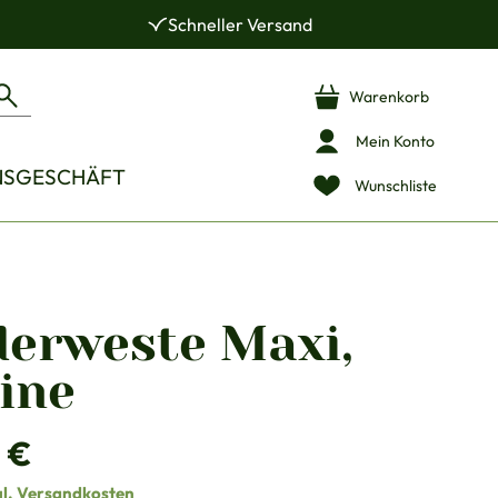
Schneller Versand
Warenkorb
Mein Konto
NSGESCHÄFT
Wunschliste
derweste Maxi,
ine
is:
 €
gl. Versandkosten