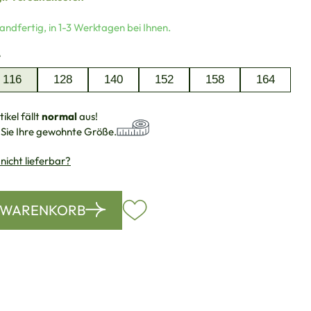
andfertig, in 1-3 Werktagen bei Ihnen.
auswählen
e
116
128
140
152
158
164
ikel fällt
normal
aus!
 Sie Ihre gewohnte Größe.
 nicht lieferbar?
N WARENKORB