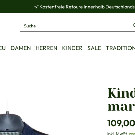
Kostenfreie Retoure innerhalb Deutschlands
EU
DAMEN
HERREN
KINDER
SALE
TRADITIO
Kin
mar
Regulärer Pre
109,00
inkl. MwSt.
zz