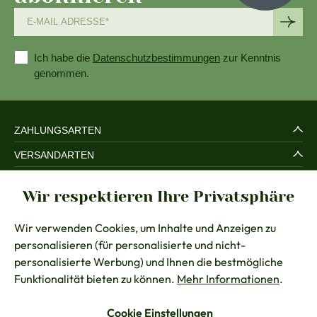
Ich habe die
Datenschutzbestimmungen
zur Kenntnis
genommen.
ZAHLUNGSARTEN
VERSANDARTEN
SERVICE UND SICHERHEIT
Wir respektieren Ihre Privatsphäre
RECHTLICHES
Wir verwenden Cookies, um Inhalte und Anzeigen zu
BERATUNG
personalisieren (für personalisierte und nicht-
KONTAKT
personalisierte Werbung) und Ihnen die bestmögliche
Funktionalität bieten zu können.
Mehr Informationen
.
Cookie Einstellungen