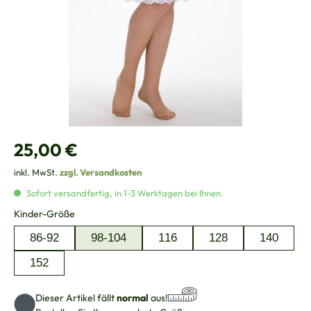
Regulärer Preis:
25,00 €
inkl. MwSt.
zzgl. Versandkosten
Sofort versandfertig, in 1-3 Werktagen bei Ihnen.
auswählen
Kinder-Größe
86-92
98-104
116
128
140
152
Dieser Artikel fällt
normal
aus!