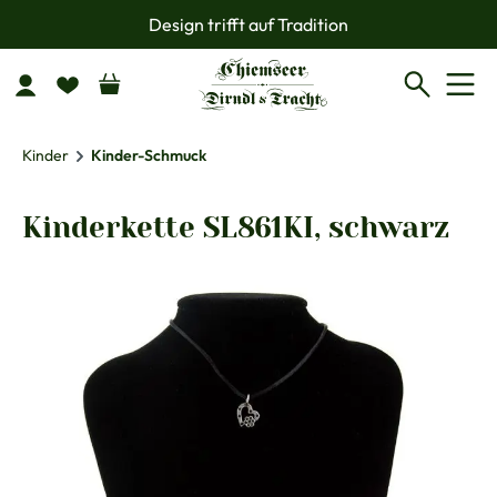
Design trifft auf Tradition
Zum Hauptinhalt springen
Kinder
Kinder-Schmuck
Kinderkette SL861KI, schwarz
Bildergalerie überspringen