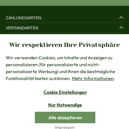
ZAHLUNGSARTEN
VERSANDARTEN
SERVICE UND SICHERHEIT
Wir respektieren Ihre Privatsphäre
RECHTLICHES
Wir verwenden Cookies, um Inhalte und Anzeigen zu
BERATUNG
personalisieren (für personalisierte und nicht-
KONTAKT
personalisierte Werbung) und Ihnen die bestmögliche
Funktionalität bieten zu können.
Mehr Informationen
.
Cookie Einstellungen
Vertrag widerrufen
Nur Notwendige
Alle Preise inkl. gesetzl. Mehrwertsteuer zzgl.
Versandkosten
Alle akzeptieren
© Chiemseer Dirndl & Tracht
Impressum