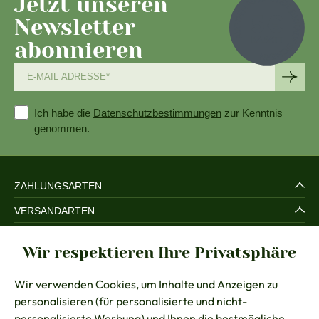
Jetzt unseren
Newsletter
abonnieren
Ich habe die
Datenschutzbestimmungen
zur Kenntnis
genommen.
ZAHLUNGSARTEN
VERSANDARTEN
SERVICE UND SICHERHEIT
Wir respektieren Ihre Privatsphäre
RECHTLICHES
Wir verwenden Cookies, um Inhalte und Anzeigen zu
BERATUNG
personalisieren (für personalisierte und nicht-
KONTAKT
personalisierte Werbung) und Ihnen die bestmögliche