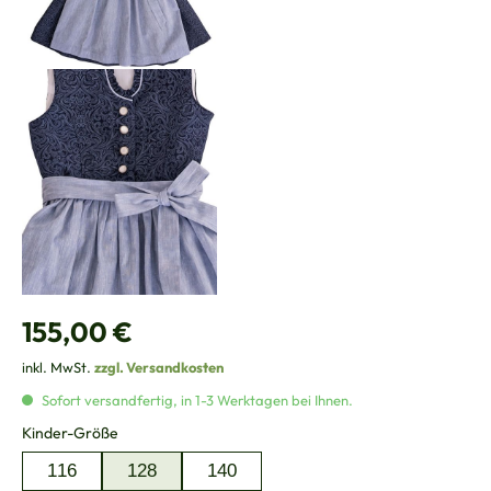
Regulärer Preis:
155,00 €
inkl. MwSt.
zzgl. Versandkosten
Sofort versandfertig, in 1-3 Werktagen bei Ihnen.
auswählen
Kinder-Größe
116
128
140