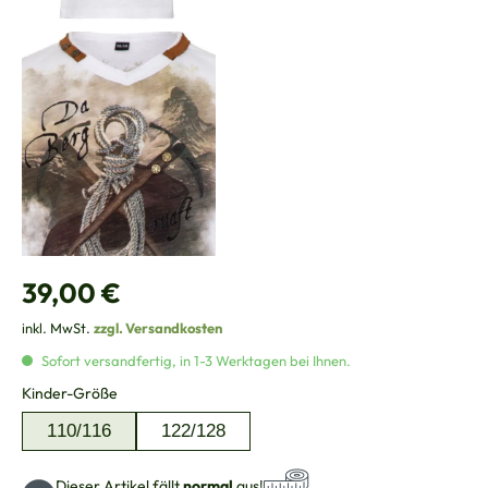
Regulärer Preis:
39,00 €
inkl. MwSt.
zzgl. Versandkosten
Sofort versandfertig, in 1-3 Werktagen bei Ihnen.
auswählen
Kinder-Größe
110/116
122/128
Dieser Artikel fällt
normal
aus!