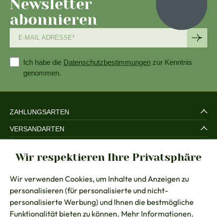
Newsletter
abonnieren
Ich habe die
Datenschutzbestimmungen
zur Kenntnis
genommen.
ZAHLUNGSARTEN
VERSANDARTEN
SERVICE UND SICHERHEIT
Wir respektieren Ihre Privatsphäre
RECHTLICHES
Wir verwenden Cookies, um Inhalte und Anzeigen zu
BERATUNG
personalisieren (für personalisierte und nicht-
KONTAKT
personalisierte Werbung) und Ihnen die bestmögliche
Funktionalität bieten zu können.
Mehr Informationen
.