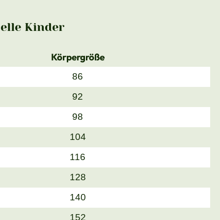
lle Kinder
Körpergröße
86
92
98
104
116
128
140
152