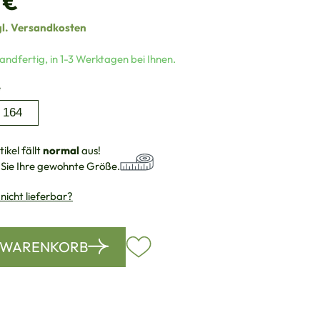
 €
gl. Versandkosten
andfertig, in 1-3 Werktagen bei Ihnen.
auswählen
e
164
ikel fällt
normal
aus!
 Sie Ihre gewohnte Größe.
 nicht lieferbar?
N WARENKORB