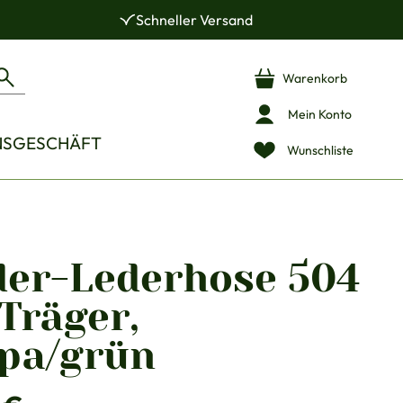
Schneller Versand
Warenkorb
Mein Konto
NSGESCHÄFT
Wunschliste
der-Lederhose 504
Träger,
pa/grün
is: