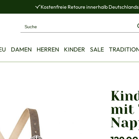
Kostenfreie Retoure innerhalb Deutschlands
EU
DAMEN
HERREN
KINDER
SALE
TRADITIO
Kin
mit 
Nap
Regulärer Pre