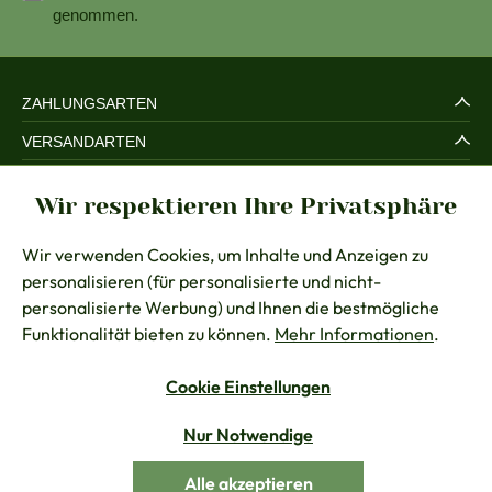
genommen.
ZAHLUNGSARTEN
VERSANDARTEN
SERVICE UND SICHERHEIT
Wir respektieren Ihre Privatsphäre
RECHTLICHES
Wir verwenden Cookies, um Inhalte und Anzeigen zu
BERATUNG
personalisieren (für personalisierte und nicht-
KONTAKT
personalisierte Werbung) und Ihnen die bestmögliche
Funktionalität bieten zu können.
Mehr Informationen
.
Cookie Einstellungen
Vertrag widerrufen
Nur Notwendige
Alle Preise inkl. gesetzl. Mehrwertsteuer zzgl.
Versandkosten
Alle akzeptieren