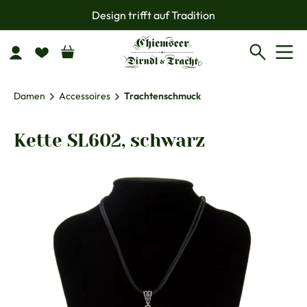
Design trifft auf Tradition
Zum Hauptinhalt springen
Damen
Accessoires
Trachtenschmuck
Kette SL602, schwarz
Bildergalerie überspringen