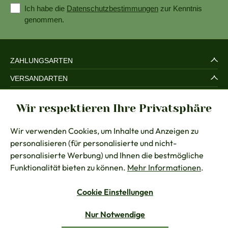
Ich habe die
Datenschutzbestimmungen
zur Kenntnis
genommen.
ZAHLUNGSARTEN
VERSANDARTEN
SERVICE UND SICHERHEIT
Wir respektieren Ihre Privatsphäre
RECHTLICHES
Wir verwenden Cookies, um Inhalte und Anzeigen zu
BERATUNG
personalisieren (für personalisierte und nicht-
KONTAKT
personalisierte Werbung) und Ihnen die bestmögliche
Funktionalität bieten zu können.
Mehr Informationen
.
Cookie Einstellungen
Vertrag widerrufen
Nur Notwendige