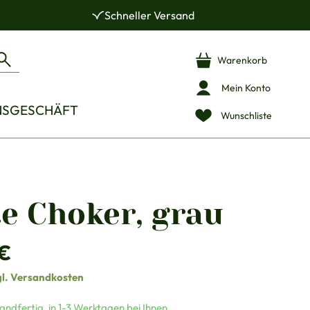
Schneller Versand
Warenkorb
Mein Konto
NSGESCHÄFT
Wunschliste
te Choker, grau
is:
 €
gl. Versandkosten
andfertig, in 1-3 Werktagen bei Ihnen.