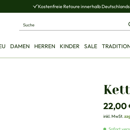
Kostenfreie Retoure innerhalb Deutschlands
EU
DAMEN
HERREN
KINDER
SALE
TRADITIO
Ket
Regulärer Pre
22,00
inkl. MwSt.
zz
Sofort vers