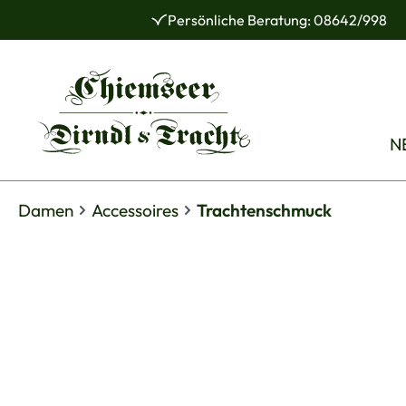
Persönliche Beratung: 08642/998
 Hauptinhalt springen
Zur Suche springen
Zur Hauptnavigation springen
N
Damen
Accessoires
Trachtenschmuck
Bildergalerie überspringen