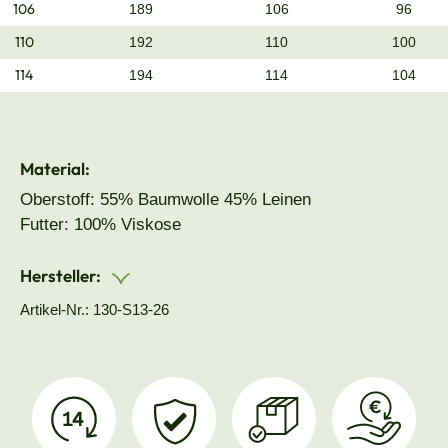
106
189
106
96
110
192
110
100
114
194
114
104
Material:
Oberstoff: 55% Baumwolle 45% Leinen
Futter: 100% Viskose
Hersteller:
Artikel-Nr.: 130-S13-26