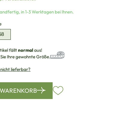
andfertig, in 1-3 Werktagen bei Ihnen.
auswählen
e
58
ikel fällt
normal
aus!
 Sie Ihre gewohnte Größe.
 nicht lieferbar?
N WARENKORB