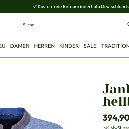
Kostenfreie Retoure innerhalb Deutschlands
EU
DAMEN
HERREN
KINDER
SALE
TRADITIO
Jan
hell
Regulärer Pre
394,90
inkl. MwSt.
zz