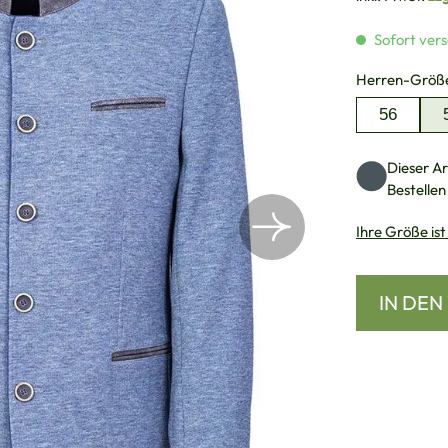
Sofort vers
Herren-Größ
56
Dieser Art
Bestellen
Ihre Größe ist
IN DE