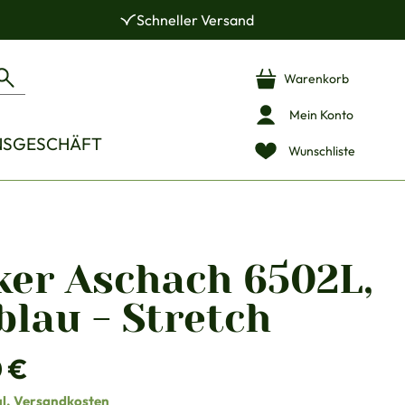
Schneller Versand
Warenkorb
Mein Konto
NSGESCHÄFT
Wunschliste
ker Aschach 6502L,
blau - Stretch
is:
 €
gl. Versandkosten