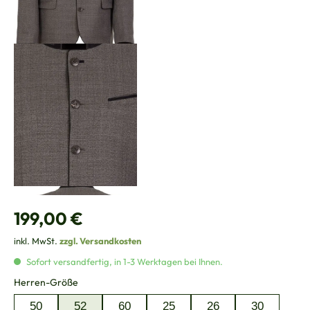
Regulärer Preis:
199,00 €
inkl. MwSt.
zzgl. Versandkosten
Sofort versandfertig, in 1-3 Werktagen bei Ihnen.
auswählen
Herren-Größe
50
52
60
25
26
30