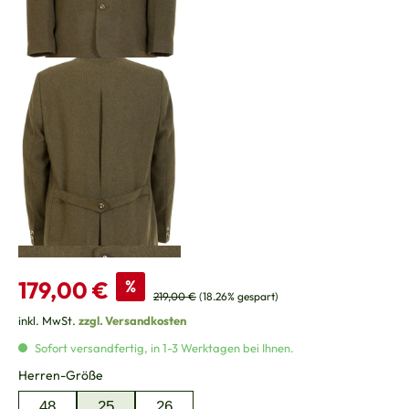
Verkaufspreis:
179,00 €
%
Regulärer Preis:
219,00 €
(18.26% gespart)
inkl. MwSt.
zzgl. Versandkosten
Sofort versandfertig, in 1-3 Werktagen bei Ihnen.
auswählen
Herren-Größe
48
25
26