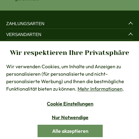
ZAHLUNGSARTEN
VERSANDARTEN
SERVICE UND SICHERHEIT
Wir respektieren Ihre Privatsphäre
RECHTLICHES
Wir verwenden Cookies, um Inhalte und Anzeigen zu
BERATUNG
personalisieren (für personalisierte und nicht-
KONTAKT
personalisierte Werbung) und Ihnen die bestmögliche
Funktionalität bieten zu können.
Mehr Informationen
.
Cookie Einstellungen
Vertrag widerrufen
Nur Notwendige
Alle Preise inkl. gesetzl. Mehrwertsteuer zzgl.
Versandkosten
Alle akzeptieren