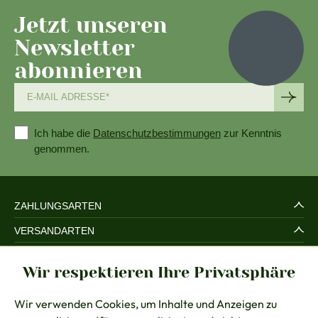
Jetzt unseren
Newsletter
abonnieren
Ich habe die
Datenschutzbestimmungen
zur Kenntnis
genommen.
ZAHLUNGSARTEN
VERSANDARTEN
SERVICE UND SICHERHEIT
Wir respektieren Ihre Privatsphäre
RECHTLICHES
Wir verwenden Cookies, um Inhalte und Anzeigen zu
BERATUNG