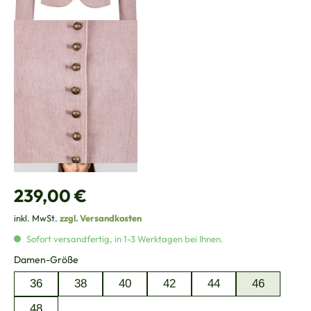
Regulärer Preis:
239,00 €
inkl. MwSt.
zzgl. Versandkosten
Sofort versandfertig, in 1-3 Werktagen bei Ihnen.
auswählen
Damen-Größe
36
38
40
42
44
46
48