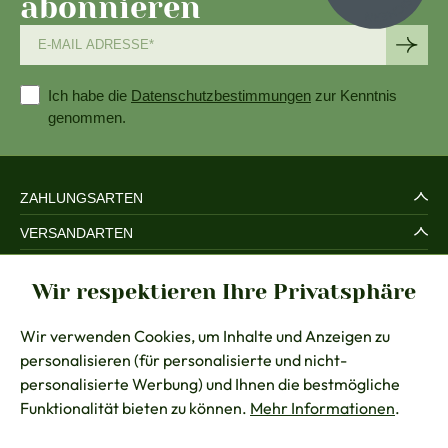
abonnieren
Ich habe die
Datenschutzbestimmungen
zur Kenntnis
genommen.
ZAHLUNGSARTEN
VERSANDARTEN
SERVICE UND SICHERHEIT
Wir respektieren Ihre Privatsphäre
RECHTLICHES
Wir verwenden Cookies, um Inhalte und Anzeigen zu
BERATUNG
personalisieren (für personalisierte und nicht-
KONTAKT
personalisierte Werbung) und Ihnen die bestmögliche
Funktionalität bieten zu können.
Mehr Informationen
.