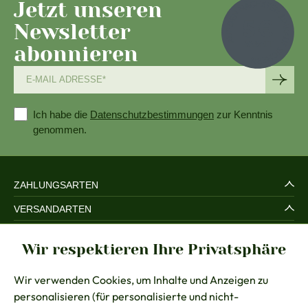
Jetzt unseren
Newsletter
abonnieren
Ich habe die
Datenschutzbestimmungen
zur Kenntnis
genommen.
ZAHLUNGSARTEN
VERSANDARTEN
SERVICE UND SICHERHEIT
Wir respektieren Ihre Privatsphäre
RECHTLICHES
Wir verwenden Cookies, um Inhalte und Anzeigen zu
BERATUNG
personalisieren (für personalisierte und nicht-
KONTAKT