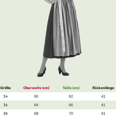
Größe
Oberweite (cm)
Taille (cm)
Rückenlänge
34
80
62
41
36
84
66
41
38
88
70
41