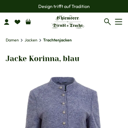
Design trifft auf Tradition
Zum Hauptinhalt springen
Damen
Jacken
Trachtenjacken
Jacke Korinna, blau
Bildergalerie überspringen