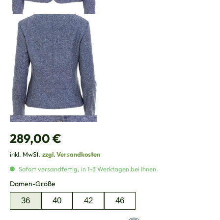
Regulärer Preis:
289,00 €
inkl. MwSt.
zzgl. Versandkosten
Sofort versandfertig, in 1-3 Werktagen bei Ihnen.
auswählen
Damen-Größe
36
40
42
46