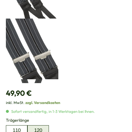
Regulärer Preis:
49,90 €
inkl. MwSt.
zzgl. Versandkosten
Sofort versandfertig, in 1-3 Werktagen bei Ihnen.
auswählen
Trägerlänge
110
120